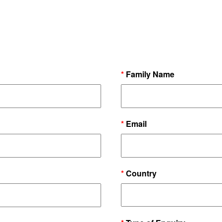
*
Family Name
*
Email
*
Country