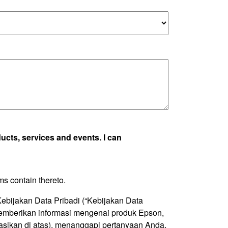
ucts, services and events. I can
ms contain thereto.
bijakan Data Pribadi (“Kebijakan Data
memberikan informasi mengenai produk Epson,
kasikan di atas), menanggapi pertanyaan Anda,